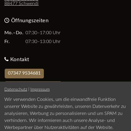
88477 Schwendi
Öffnungszeiten
Mo.–Do.
07:30–17:00 Uhr
Fr.
07:30–13:00 Uhr
Kontakt
07347 9534681
Jetzt Termin vereinbaren
Datenschutz
|
Impressum
Wir verwenden Cookies, um die einwandfreie Funktion
Impressum
unserer Website zu gewährleisten, unseren Datenverkehr zu
Datenschutz
analysieren, Werbung zu personalisieren und um SPAM zu
verhindern. Wir informieren auch unsere Analyse- und
Barrierefreiheit
Werbepartner über Nutzeraktivitäten auf der Website.
Cookie Einstellungen