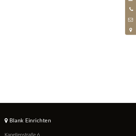
0
9
Blank Einrichten
Kapellenstraße 6