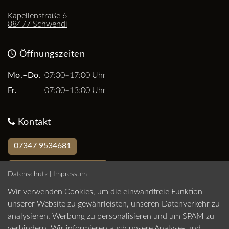
Kapellenstraße 6
88477 Schwendi
Öffnungszeiten
Mo.–Do.
07:30–17:00 Uhr
Fr.
07:30–13:00 Uhr
Kontakt
07347 9534681
Jetzt Termin vereinbaren
Datenschutz
|
Impressum
Wir verwenden Cookies, um die einwandfreie Funktion
Impressum
unserer Website zu gewährleisten, unseren Datenverkehr zu
Datenschutz
analysieren, Werbung zu personalisieren und um SPAM zu
verhindern. Wir informieren auch unsere Analyse- und