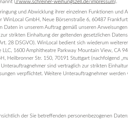
nannt (
//www.schreiner-weihungszell.de/impressum
).
rbringung und Abwicklung ihrer einzelnen Funktionen und
 der WinLocal GmbH, Neue Börsenstraße 6, 60487 Frankfurt
en Daten in unserem Auftrag gemäß unseren Anweisungen 
h zur strikten Einhaltung der geltenden gesetzlichen Da
 Art. 28 DSGVO). WinLocal bedient sich wiederum weiterer 
le LLC, 1600 Amphitheatre Parkway Mountain View, CA 940
, Heilbronner Str. 150, 70191 Stuttgart (nachfolgend „mate
Unterauftragnehmer sind vertraglich zur strikten Einhaltu
ungen verpflichtet. Weitere Unterauftragnehmer werden
nsichtlich der Sie betreffenden personenbezogenen Daten