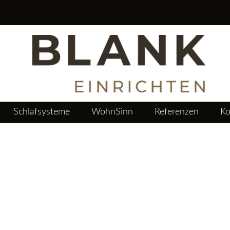
Blank
Einrichten
Schlafsysteme
WohnSinn
Referenzen
Ko