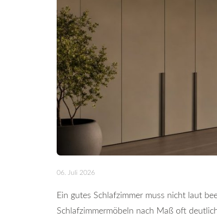
06. Juli 2026
Ein gutes Schlafzimmer muss nicht laut bee
Schlafzimmermöbeln nach Maß oft deutlich 