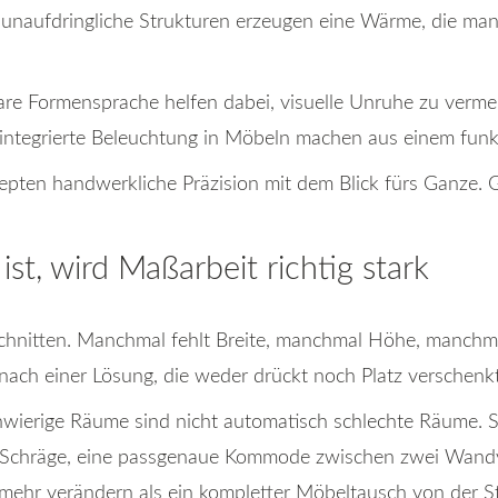
unaufdringliche Strukturen erzeugen eine Wärme, die man 
are Formensprache helfen dabei, visuelle Unruhe zu vermeid
r integrierte Beleuchtung in Möbeln machen aus einem fun
zepten handwerkliche Präzision mit dem Blick fürs Ganze.
t, wird Maßarbeit richtig stark
chnitten. Manchmal fehlt Breite, manchmal Höhe, manchmal 
e nach einer Lösung, die weder drückt noch Platz verschenkt
ierige Räume sind nicht automatisch schlechte Räume. Si
er Schräge, eine passgenaue Kommode zwischen zwei Wand
ehr verändern als ein kompletter Möbeltausch von der S